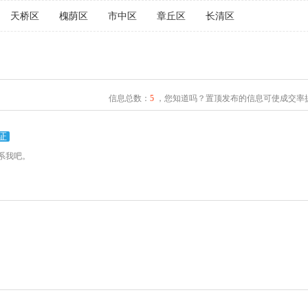
天桥区
槐荫区
市中区
章丘区
长清区
信息总数：
5
，您知道吗？置顶发布的信息可使成交率提
证
系我吧。