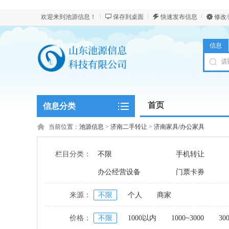
欢迎来到池源信息！
保存到桌面
快速发布信息
修改
信息
首页
信息分类
当前位置：
池源信息
>
济南二手转让
>
济南家具/办公家具
栏目分类：
不限
手机转让
办公经营设备
门票卡券
来源：
不限
个人
商家
价格：
不限
1000以内
1000~3000
30