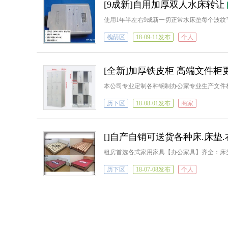
[9成新]自用加厚双人水床转让
使用1年半左右9成新一切正常水床垫每个波纹
槐荫区
18-09-11发布
个人
[全新]加厚铁皮柜 高端文件
本公司专业定制各种钢制办公家专业生产文件
历下区
18-08-01发布
商家
[]自产自销可送货各种床.床垫.
租房首选各式家用家具【办公家具】齐全：床类：简易床单人
历下区
18-07-08发布
个人