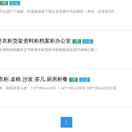
2图
认证
节点进行了加固，恒温器加装了独立开关图片为全新价（单买：水床垫458
柜更衣柜货架资料柜档案柜办公室
2图
认证
柜资料柜档案柜五节柜更衣柜货架书架密集架欢迎可来电订购！
衣柜.桌椅.沙发.茶几.厨房柜餐
3图
认证
的：110*190cm120元（.145*190cm160元.180*190cm220元.实
1