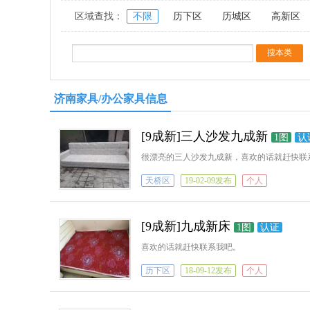
区域查找：
不限
历下区
历城区
高新区
济南家具/办公家具信息
[9成新]三人沙发九成新
1图
认
很漂亮的三人沙发九成新，喜欢的话就赶快联
天桥区
19-02-09发布
个人
[9成新]九成新床
1图
认证
喜欢的话就赶快联系我吧。
历下区
18-09-12发布
个人