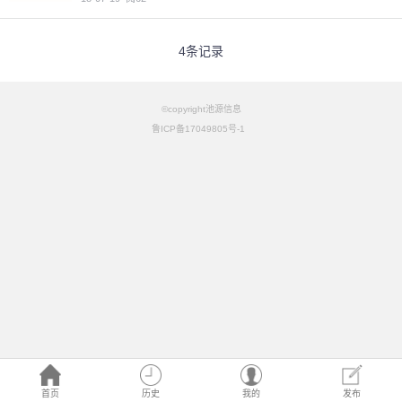
4条记录
©copyright池源信息
鲁ICP备17049805号-1
首页
历史
我的
发布