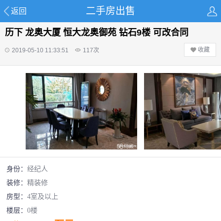
二手房出售
返回
历下 龙奥大厦 恒大龙奥御苑 钻石9楼 可改合同
收藏
2019-05-10 11:33:51
117
次
身份：
经纪人
装修：
精装修
房型：
4室及以上
楼层：
0楼