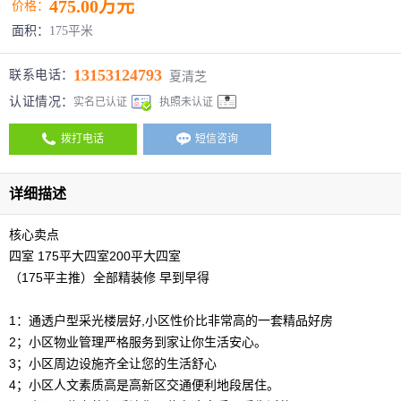
475.00万元
价格：
面积：
175平米
13153124793
联系电话：
夏清芝
认证情况：
实名已认证
执照未认证
拨打电话
短信咨询
详细描述
核心卖点
四室 175平大四室200平大四室
（175平主推）全部精装修 早到早得
1：通透户型采光楼层好,小区性价比非常高的一套精品好房
2；小区物业管理严格服务到家让你生活安心。
3；小区周边设施齐全让您的生活舒心
4；小区人文素质高是高新区交通便利地段居住。